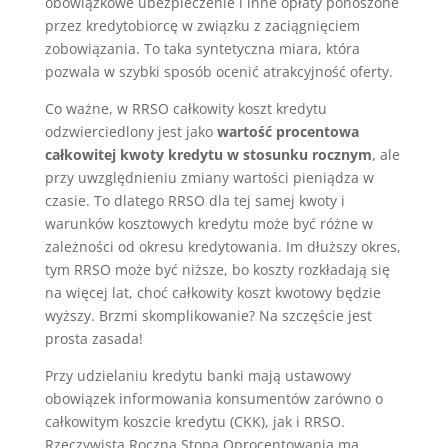
obowiązkowe ubezpieczenie i inne opłaty ponoszone
przez kredytobiorcę w związku z zaciągnięciem
zobowiązania. To taka syntetyczna miara, która
pozwala w szybki sposób ocenić atrakcyjność oferty.
Co ważne, w RRSO całkowity koszt kredytu
odzwierciedlony jest jako
wartość procentowa
całkowitej kwoty kredytu w stosunku rocznym
, ale
przy uwzględnieniu zmiany wartości pieniądza w
czasie. To dlatego RRSO dla tej samej kwoty i
warunków kosztowych kredytu może być różne w
zależności od okresu kredytowania. Im dłuższy okres,
tym RRSO może być niższe, bo koszty rozkładają się
na więcej lat, choć całkowity koszt kwotowy będzie
wyższy. Brzmi skomplikowanie? Na szczęście jest
prosta zasada!
Przy udzielaniu kredytu banki mają ustawowy
obowiązek informowania konsumentów zarówno o
całkowitym koszcie kredytu (CKK), jak i RRSO.
Rzeczywista Roczna Stopa Oprocentowania ma