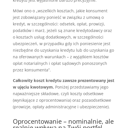
kredytu jest wyjaśnione bardzo precyzyjnie.
Mówi ono o „wszelkich kosztach, jakie konsument
jest zobowiązany ponieść w związku z umową o
kredyt, w szczególności: odsetek, opłat, prowizji,
podatków i marż, jeżeli są znane kredytodawcy oraz
o kosztach usług dodatkowych, w szczególności
ubezpieczeń, w przypadku gdy ich poniesienie jest
niezbędne do uzyskania kredytu lub do uzyskania go
na oferowanych warunkach – z wyjątkiem kosztów
opłat notarialnych i opłat sądowych ponoszonych
przez konsumenta”.
Całkowity koszt kredytu zawsze prezentowany jest
w ujęciu kwotowym.
Poniżej przedstawiamy jego
najważniejsze składowe, czyli koszty odsetkowe
(wynikające z oprocentowania) oraz pozaodsetkowe
(prowizje, opłaty administracyjne i ubezpieczenie).
Oprocentowanie – nominalnie, ale
realnie wpływa na Twój portfel