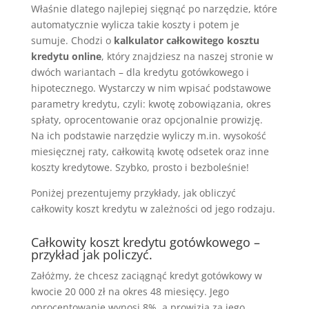
Właśnie dlatego najlepiej sięgnąć po narzędzie, które
automatycznie wylicza takie koszty i potem je
sumuje. Chodzi o
kalkulator całkowitego kosztu
kredytu online
, który znajdziesz na naszej stronie w
dwóch wariantach – dla kredytu gotówkowego i
hipotecznego. Wystarczy w nim wpisać podstawowe
parametry kredytu, czyli: kwotę zobowiązania, okres
spłaty, oprocentowanie oraz opcjonalnie prowizję.
Na ich podstawie narzędzie wyliczy m.in. wysokość
miesięcznej raty, całkowitą kwotę odsetek oraz inne
koszty kredytowe. Szybko, prosto i bezboleśnie!
Poniżej prezentujemy przykłady, jak obliczyć
całkowity koszt kredytu w zależności od jego rodzaju.
Całkowity koszt kredytu gotówkowego –
przykład jak policzyć.
Załóżmy, że chcesz zaciągnąć kredyt gotówkowy w
kwocie 20 000 zł na okres 48 miesięcy. Jego
oprocentowanie wynosi 8%, a prowizja za jego