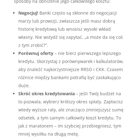
sposoby na obniżenie jego całkowitego kosztu:
Negocjuj!
Banki często są skłonne do negocjacji
marży lub prowizji, zwłaszcza jeśli masz dobrą
historię kredytową lub wnosisz wysoki wkład
własny. Nie wstydź się zapytać, „a może da się coś
z tym zrobić?”.
Porównuj oferty
– nie bierz pierwszego lepszego
kredytu. Skorzystaj z porównywarek i kalkulatorów,
aby znaleźć najkorzystniejsze RRSO i CKK. Czasem
różnice między bankami potrafią być zaskakująco
duże.
Skróć okres kredytowania
– jeśli Twój budżet na
to pozwala, wybierz krótszy okres spłaty. Zapłacisz
wtedy wyższe raty, ale znacząco zmniejszysz sumę
odsetek, a tym samym całkowity koszt kredytu. To
jak z maratonem – im szybciej przebiegniesz, tym
mniej wysiłku na długą metę.