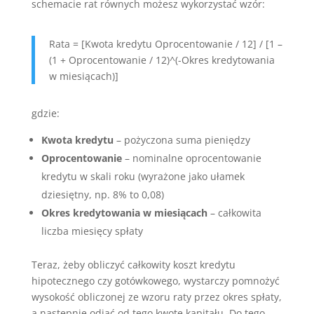
schemacie rat równych możesz wykorzystać wzór:
Rata = [Kwota kredytu Oprocentowanie / 12] / [1 –
(1 + Oprocentowanie / 12)^(-Okres kredytowania
w miesiącach)]
gdzie:
Kwota kredytu
– pożyczona suma pieniędzy
Oprocentowanie
– nominalne oprocentowanie
kredytu w skali roku (wyrażone jako ułamek
dziesiętny, np. 8% to 0,08)
Okres kredytowania w miesiącach
– całkowita
liczba miesięcy spłaty
Teraz, żeby obliczyć całkowity koszt kredytu
hipotecznego czy gotówkowego, wystarczy pomnożyć
wysokość obliczonej ze wzoru raty przez okres spłaty,
a następnie odjąć od tego kwotę kapitału. Do tego