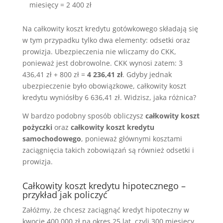
miesięcy = 2 400 zł
Na całkowity koszt kredytu gotówkowego składają się
w tym przypadku tylko dwa elementy: odsetki oraz
prowizja. Ubezpieczenia nie wliczamy do CKK,
ponieważ jest dobrowolne. CKK wynosi zatem: 3
436,41 zł + 800 zł =
4 236,41 zł
. Gdyby jednak
ubezpieczenie było obowiązkowe, całkowity koszt
kredytu wyniósłby 6 636,41 zł. Widzisz, jaka różnica?
W bardzo podobny sposób obliczysz
całkowity koszt
pożyczki
oraz
całkowity koszt kredytu
samochodowego
, ponieważ głównymi kosztami
zaciągnięcia takich zobowiązań są również odsetki i
prowizja.
Całkowity koszt kredytu hipotecznego –
przykład jak policzyć
Załóżmy, że chcesz zaciągnąć kredyt hipoteczny w
kwocie 400 000 zł na okres 25 lat, czyli 300 miesięcy.