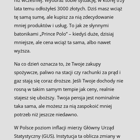
niż wcześniej. Wyobraź sobie sytuację, w której trzy
lata temu odłożyłeś 3000 złotych. Dziś masz wciąż
tę samą sumę, ale kupisz za nią zdecydowanie
mniej produktów i usług. To jak ze słynnymi
batonikami „Prince Polo” – kiedyś duże, dzisiaj
mniejsze, ale cena wciąż ta sama, albo nawet
wyższa.
Na co dzień oznacza to, że Twoje zakupy
spożywcze, paliwo na stacji czy rachunki za prąd i
gaz stają się coraz droższe. Jeśli Twoje dochody nie
rosną w takim samym tempie jak ceny, realnie
stajesz się uboższy. Twoja pensja jest nominalnie
taka sama, ale możesz za nią zaspokoić mniej
potrzeb niż jeszcze niedawno.
W Polsce poziom inflacji mierzy Główny Urząd
Statystyczny (GUS). Instytucja ta oblicza zmiany w