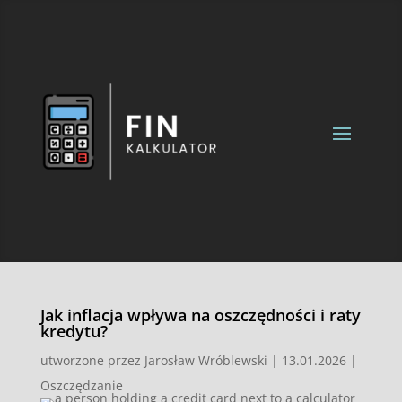
Jak inflacja wpływa na oszczędności i raty
kredytu?
utworzone przez
Jarosław Wróblewski
|
13.01.2026
|
Oszczędzanie